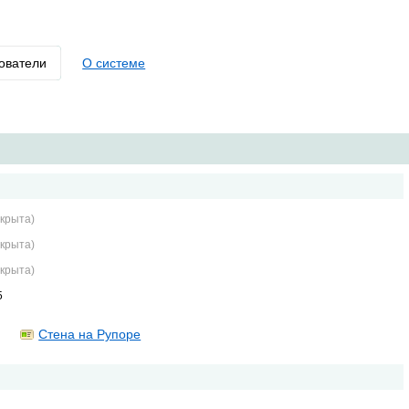
ователи
О системе
крыта)
крыта)
крыта)
5
Стена на Рупоре