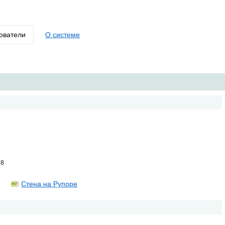
ователи
О системе
18
Стена на Рупоре