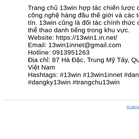
Trang chủ 13win hợp tác chiến lược
công nghệ hàng đầu thế giới và các t
tín. 13win cũng là đối tác chính thức
thể thao danh tiếng trong khu vực.
Website: https://13win1.in.net/
Email: 13win1innet@gmail.com
Hotline: 0913951263
Địa chỉ: 87 Hà Đặc, Trung Mỹ Tây, Q
Việt Nam
Hashtags: #13win #13win1innet #da
#dangky13win #trangchu13win
О сист