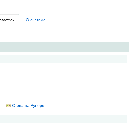
ователи
О системе
Стена на Рупоре