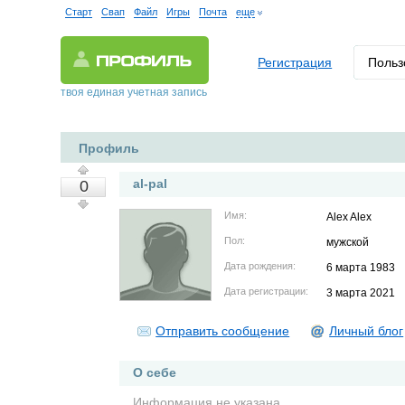
Старт
Свап
Файл
Игры
Почта
еще
Регистрация
Польз
твоя единая учетная запись
Профиль
al-pal
0
Имя:
Alex Alex
Пол:
мужской
Дата рождения:
6 марта 1983
Дата регистрации:
3 марта 2021
Отправить сообщение
Личный блог
О себе
Информация не указана.