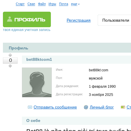
Старт
Свап
Файл
Игры
Почта
еще
Регистрация
Пользователи
твоя единая учетная запись
Профиль
bet88ktcom1
0
Имя:
bet88kt com
Пол:
мужской
Дата рождения:
1 февраля 1990
Дата регистрации:
3 ноября 2025
Отправить сообщение
Личный блог
Ст
О себе