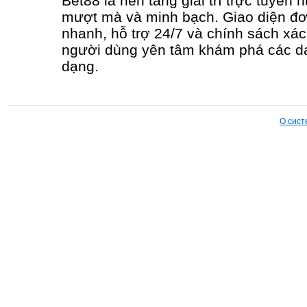
Bet88 là nền tảng giải trí trực tuyến 
mượt mà và minh bạch. Giao diện đơn
nhanh, hỗ trợ 24/7 và chính sách xác
người dùng yên tâm khám phá các da
dạng.
О сист