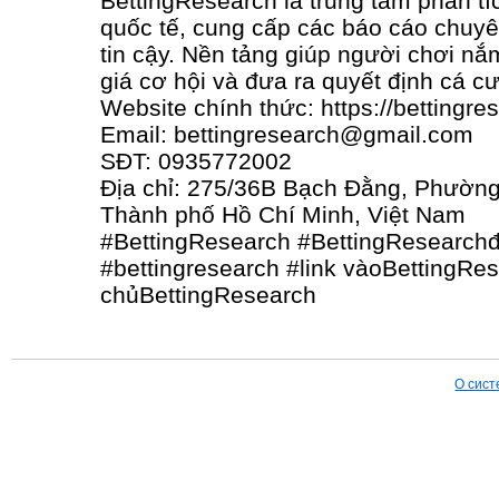
BettingResearch là trung tâm phân tí
quốc tế, cung cấp các báo cáo chuyê
tin cậy. Nền tảng giúp người chơi n
giá cơ hội và đưa ra quyết định cá c
Website chính thức: https://bettingre
Email: bettingresearch@gmail.com
SĐT: 0935772002
Địa chỉ: 275/36B Bạch Đằng, Phường
Thành phố Hồ Chí Minh, Việt Nam
#BettingResearch #BettingResearch
#bettingresearch #link vàoBettingRe
chủBettingResearch
О сист