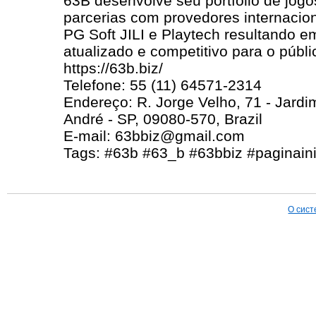
63B desenvolve seu portfólio de jogo
parcerias com provedores internacio
PG Soft JILI e Playtech resultando 
atualizado e competitivo para o públi
https://63b.biz/
Telefone: 55 (11) 64571-2314
Endereço: R. Jorge Velho, 71 - Jard
André - SP, 09080-570, Brazil
E-mail: 63bbiz@gmail.com
Tags: #63b #63_b #63bbiz #paginaini
О сист