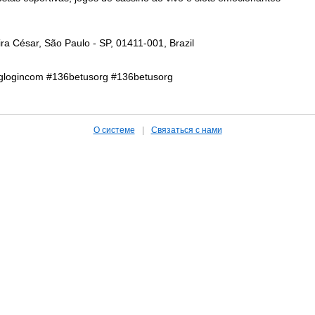
a César, São Paulo - SP, 01411-001, Brazil
rglogincom #136betusorg #136betusorg
О системе
|
Связаться с нами