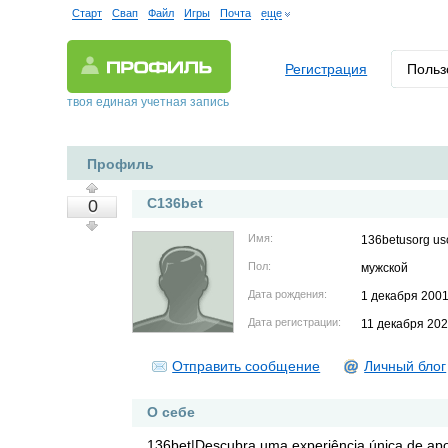
Старт
Свап
Файл
Игры
Почта
еще
Регистрация
Польз
твоя единая учетная запись
Профиль
C136bet
0
Имя:
136betusorg us
Пол:
мужской
Дата рождения:
1 декабря 200
Дата регистрации:
11 декабря 20
Отправить сообщение
Личный блог
О себе
136bet|Descubra uma experiência única de apos