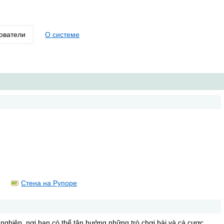
ователи
О системе
Стена на Рупоре
n nghiệp, nơi bạn có thể tận hưởng những trò chơi bài và cá cược