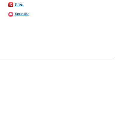
Игры
Кинозал