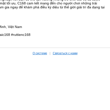
o mật tối ưu, C168 cam kết mang đến cho người chơi những trải
m gia ngay để khám phá điều kỳ diệu từ thế giới giải trí đa dạng tại
Minh, Việt Nam
aic168 #ruttienc168
О системе
|
Связаться с нами