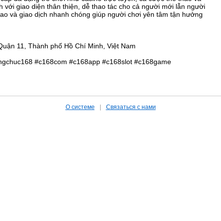
với giao diện thân thiện, dễ thao tác cho cả người mới lẫn người
cao và giao dịch nhanh chóng giúp người chơi yên tâm tận hưởng
 Quận 11, Thành phố Hồ Chí Minh, Việt Nam
angchuc168 #c168com #c168app #c168slot #c168game
О системе
|
Связаться с нами