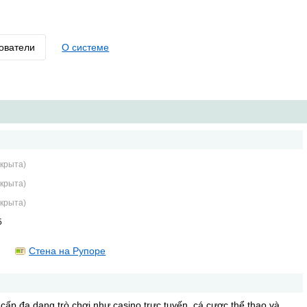
ователи
О системе
крыта)
крыта)
крыта)
5
Стена на Рупоре
ng cấp đa dạng trò chơi như casino trực tuyến, cá cược thể thao và