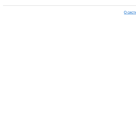
О сист