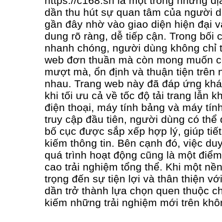
https://c168.sh là một trong những đị
dần thu hút sự quan tâm của người d
gần đây nhờ vào giao diện hiện đại 
dung rõ ràng, dễ tiếp cận. Trong bối c
nhanh chóng, người dùng không chỉ 
web đơn thuần mà còn mong muốn có
mượt mà, ổn định và thuận tiện trên n
nhau. Trang web này đã đáp ứng khá 
khi tối ưu cả về tốc độ tải trang lẫn k
điện thoại, máy tính bảng và máy tín
truy cập đầu tiên, người dùng có thể
bố cục được sắp xếp hợp lý, giúp tiết
kiếm thông tin. Bên cạnh đó, việc duy
quá trình hoạt động cũng là một điể
cao trải nghiệm tổng thể. Khi một nền
trọng đến sự tiện lợi và thân thiện v
dần trở thành lựa chọn quen thuộc c
kiếm những trải nghiệm mới trên khô