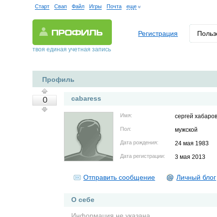
Старт
Свап
Файл
Игры
Почта
еще
Регистрация
Польз
твоя единая учетная запись
Профиль
cabaress
0
Имя:
сергей хабаро
Пол:
мужской
Дата рождения:
24 мая 1983
Дата регистрации:
3 мая 2013
Отправить сообщение
Личный блог
О себе
Информация не указана.