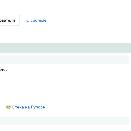
ователи
О системе
вский
Стена на Рупоре