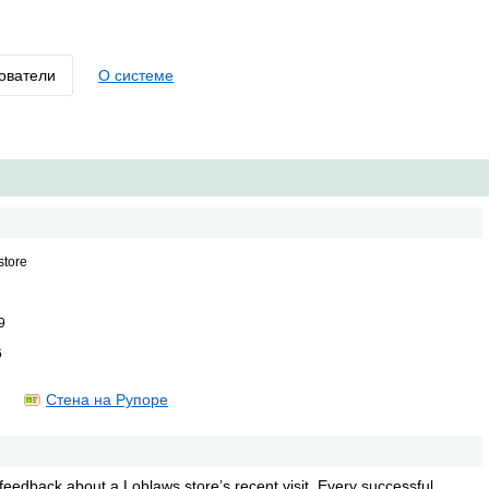
ователи
О системе
store
9
6
Стена на Рупоре
 feedback about a Loblaws store’s recent visit. Every successful