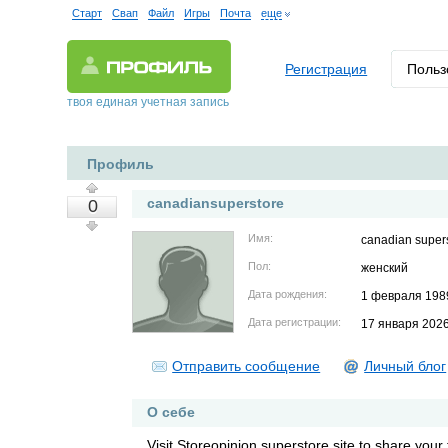
Старт
Свап
Файл
Игры
Почта
еще
Регистрация
Польз
твоя единая учетная запись
Профиль
canadiansuperstore
0
Имя:
canadian super
Пол:
женский
Дата рождения:
1 февраля 198
Дата регистрации:
17 января 202
Отправить сообщение
Личный блог
О себе
Visit Storeopinion superstore site to share your