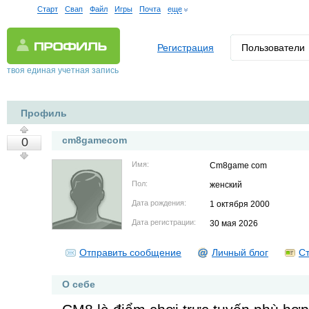
Старт
Свап
Файл
Игры
Почта
еще
Регистрация
Пользователи
твоя единая учетная запись
Профиль
cm8gamecom
0
Имя:
Cm8game com
Пол:
женский
Дата рождения:
1 октября 2000
Дата регистрации:
30 мая 2026
Отправить сообщение
Личный блог
Ст
О себе