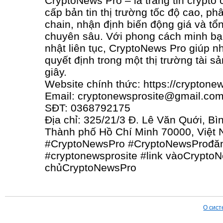
CryptoNews Pro – là trang tin crypto
cấp bản tin thị trường tốc độ cao, ph
chain, nhận định biến động giá và t
chuyên sâu. Với phong cách minh bạ
nhật liên tục, CryptoNews Pro giúp nh
quyết định trong một thị trường tài s
giây.
Website chính thức: https://cryptonew
Email: cryptonewsprosite@gmail.co
SĐT: 0368792175
Địa chỉ: 325/21/3 Đ. Lê Văn Quới, Bì
Thành phố Hồ Chí Minh 70000, Việt
#CryptoNewsPro #CryptoNewsProđă
#cryptonewsprosite #link vàoCrypto
chủCryptoNewsPro
О сист