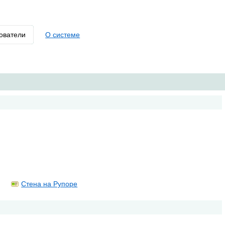
ователи
О системе
Стена на Рупоре