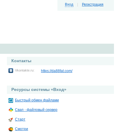
Вход
|
Регистрация
Контакты
Vkontakte.ru:
https://da88fat.com/
Ресурсы системы «Вход»
Быстрый обмен файлами
Свап - файловый сервер
Старт
Смотри