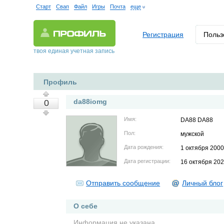
Старт
Свап
Файл
Игры
Почта
еще
Регистрация
Польз
твоя единая учетная запись
Профиль
da88iomg
0
Имя:
DA88 DA88
Пол:
мужской
Дата рождения:
1 октября 200
Дата регистрации:
16 октября 20
Отправить сообщение
Личный блог
О себе
Информация не указана.