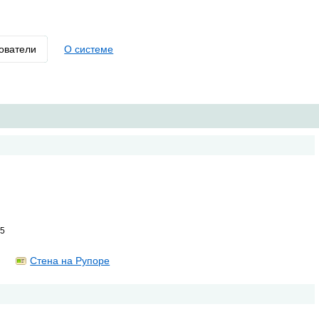
ователи
О системе
0
25
Стена на Рупоре