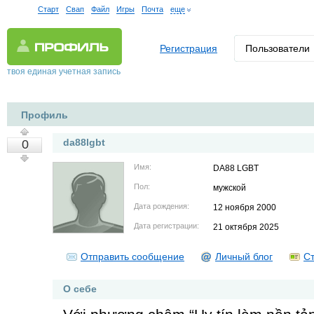
Старт
Свап
Файл
Игры
Почта
еще
Регистрация
Пользователи
твоя единая учетная запись
Профиль
da88lgbt
0
Имя:
DA88 LGBT
Пол:
мужской
Дата рождения:
12 ноября 2000
Дата регистрации:
21 октября 2025
Отправить сообщение
Личный блог
Ст
О себе