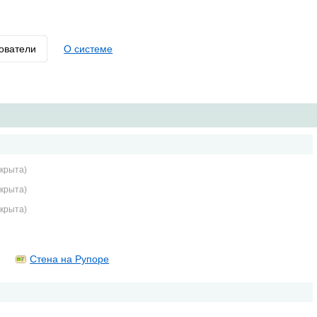
ователи
О системе
крыта)
крыта)
крыта)
Стена на Рупоре