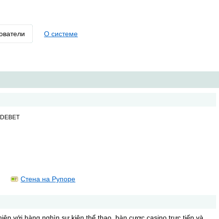
ователи
О системе
p DEBET
Стена на Рупоре
p với hàng nghìn sự kiện thể thao, bàn cược casino trực tiếp và