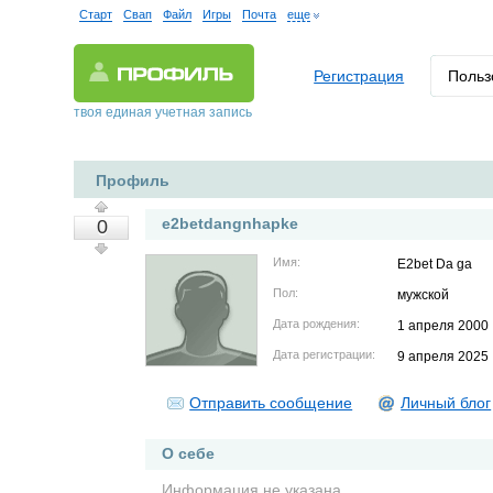
Старт
Свап
Файл
Игры
Почта
еще
Регистрация
Польз
твоя единая учетная запись
Профиль
e2betdangnhapke
0
Имя:
E2bet Da ga
Пол:
мужской
Дата рождения:
1 апреля 2000
Дата регистрации:
9 апреля 2025
Отправить сообщение
Личный блог
О себе
Информация не указана.