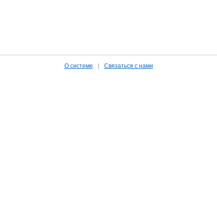
О системе
|
Связаться с нами