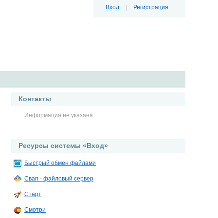
Вход
|
Регистрация
Контакты
Информация не указана
Ресурсы системы «Вход»
Быстрый обмен файлами
Свап - файловый сервер
Старт
Смотри