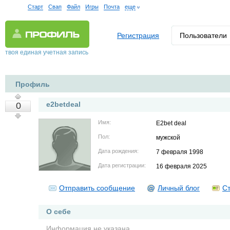
Старт
Свап
Файл
Игры
Почта
еще
Регистрация
Пользователи
твоя единая учетная запись
Профиль
e2betdeal
0
Имя:
E2bet deal
Пол:
мужской
Дата рождения:
7 февраля 1998
Дата регистрации:
16 февраля 2025
Отправить сообщение
Личный блог
Ст
О себе
Информация не указана.