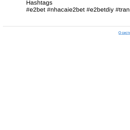
Hashtags
#e2bet #nhacaie2bet #e2betdiy #tra
О сист