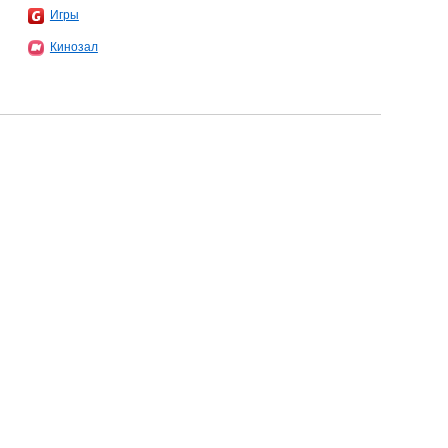
Игры
Кинозал