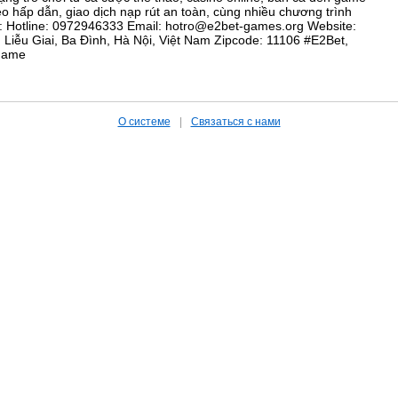
o hấp dẫn, giao dịch nạp rút an toàn, cùng nhiều chương trình
ết: Hotline: 0972946333 Email: hotro@e2bet-games.org Website:
i, Liễu Giai, Ba Đình, Hà Nội, Việt Nam Zipcode: 11106 #E2Bet,
game
О системе
|
Связаться с нами