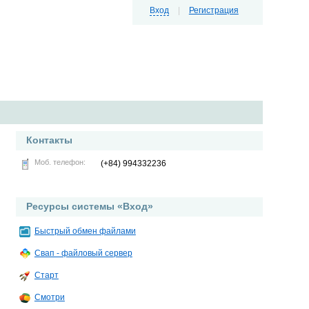
Вход
|
Регистрация
Контакты
Моб. телефон:
(+84) 994332236
Ресурсы системы «Вход»
Быстрый обмен файлами
Свап - файловый сервер
Старт
Смотри