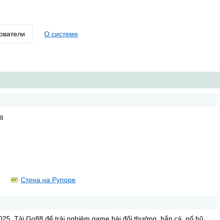
ователи
О системе
88
Стена на Рупоре
025. Tải Go88 để trải nghiệm game bài đổi thưởng, bắn cá, nổ hũ,