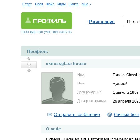
Старт
Свап
Файл
Игры
Почта
еще
Регистрация
Польз
твоя единая учетная запись
Профиль
exnessglasshouse
0
Имя:
Exness GlassH
Пол:
мужской
Дата рождения:
1 августа 1998
Дата регистрации:
29 апреля 202
Отправить сообщение
Личный блог
О себе
ExnessID adalah situs informasi independen t