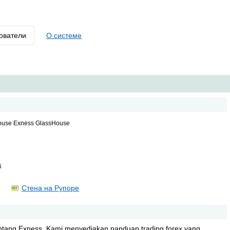
ователи
О системе
ouse Exness GlassHouse
6
Стена на Рупоре
entang Exness. Kami menyediakan panduan trading forex yang