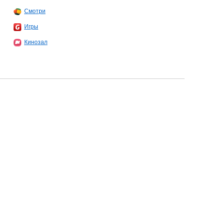
Смотри
Игры
Кинозал