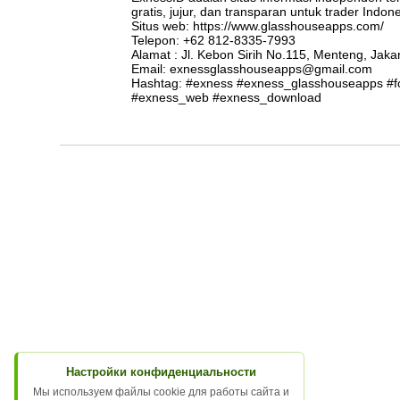
gratis, jujur, dan transparan untuk trader Indone
Situs web: https://www.glasshouseapps.com/
Telepon: +62 812-8335-7993
Alamat : Jl. Kebon Sirih No.115, Menteng, Jaka
Email: exnessglasshouseapps@gmail.com
Hashtag: #exness #exness_glasshouseapps #f
#exness_web #exness_download
Настройки конфиденциальности
Мы используем файлы cookie для работы сайта и