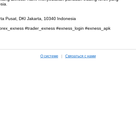
sia.
rta Pusat, DKI Jakarta, 10340 Indonesia
orex_exness #trader_exness #exness_login #exness_apk
О системе
|
Связаться с нами