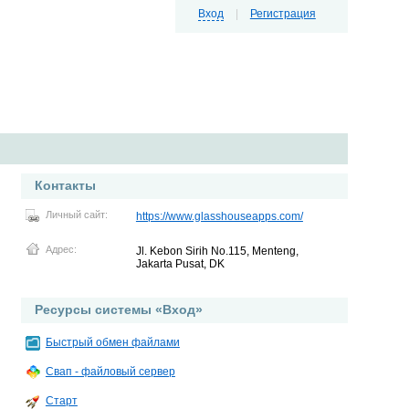
Вход
|
Регистрация
Контакты
Личный сайт:
https://www.glasshouseapps.com/
Адрес:
Jl. Kebon Sirih No.115, Menteng,
Jakarta Pusat, DK
Ресурсы системы «Вход»
Быстрый обмен файлами
Свап - файловый сервер
Старт