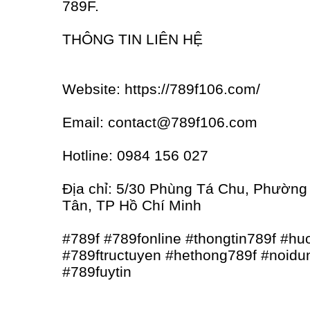
789F.
THÔNG TIN LIÊN HỆ
Website: https://789f106.com/
Email: contact@789f106.com
Hotline: 0984 156 027
Địa chỉ: 5/30 Phùng Tá Chu, Phường
Tân, TP Hồ Chí Minh
#789f #789fonline #thongtin789f #h
#789ftructuyen #hethong789f #noidu
#789fuytin