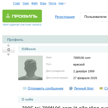
Старт
Свап
Файл
Игры
Почта
еще
Регистрация
Пользователи
твоя единая учетная запись
Профиль
f106com
0
Имя:
789f106 com
Пол:
мужской
Дата рождения:
2 декабря 1999
Дата регистрации:
27 февраля 2026
Отправить сообщение
Личный блог
Ст
О себе