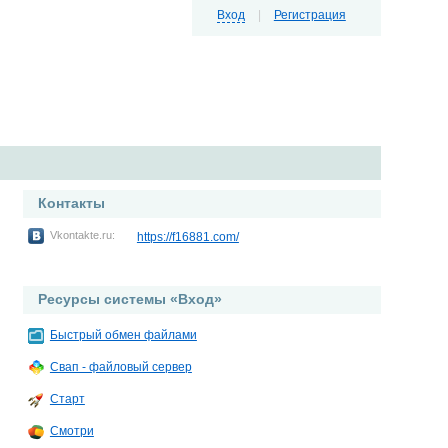
Вход
|
Регистрация
Контакты
Vkontakte.ru:
https://f16881.com/
Ресурсы системы «Вход»
Быстрый обмен файлами
Свап - файловый сервер
Старт
Смотри