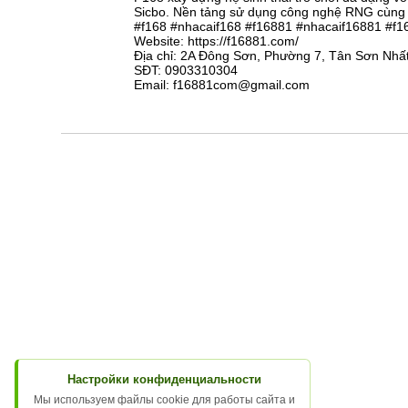
Sicbo. Nền tảng sử dụng công nghệ RNG cùng 
#f168 #nhacaif168 #f16881 #nhacaif16881 #
Website: https://f16881.com/
Địa chỉ: 2A Đông Sơn, Phường 7, Tân Sơn Nhất
SĐT: 0903310304
Email: f16881com@gmail.com
Настройки конфиденциальности
Мы используем файлы cookie для работы сайта и