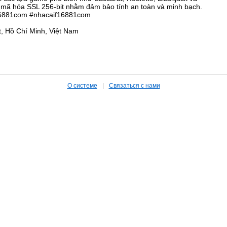
mã hóa SSL 256-bit nhằm đảm bảo tính an toàn và minh bạch.
f16881com #nhacaif16881com
, Hồ Chí Minh, Việt Nam
О системе
|
Связаться с нами