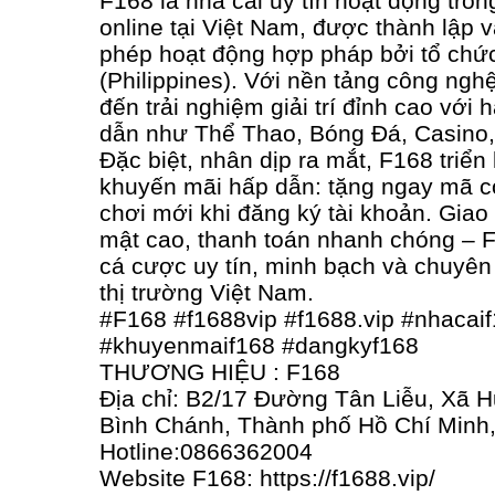
F168 là nhà cái uy tín hoạt động tron
online tại Việt Nam, được thành lập
phép hoạt động hợp pháp bởi tổ c
(Philippines). Với nền tảng công ngh
đến trải nghiệm giải trí đỉnh cao với 
dẫn như Thể Thao, Bóng Đá, Casino,
Đặc biệt, nhân dịp ra mắt, F168 triển
khuyến mãi hấp dẫn: tặng ngay mã 
chơi mới khi đăng ký tài khoản. Giao 
mật cao, thanh toán nhanh chóng – F
cá cược uy tín, minh bạch và chuyên
thị trường Việt Nam.
#F168 #f1688vip #f1688.vip #nhacaif
#khuyenmaif168 #dangkyf168
THƯƠNG HIỆU : F168
Địa chỉ: B2/17 Đường Tân Liễu, Xã 
Bình Chánh, Thành phố Hồ Chí Minh
Hotline:0866362004
Website F168: https://f1688.vip/