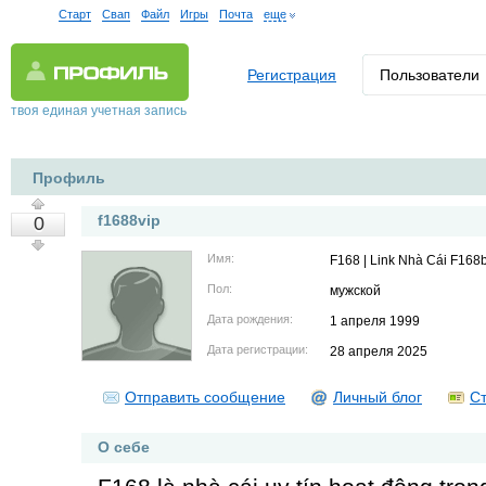
Старт
Свап
Файл
Игры
Почта
еще
Регистрация
Пользователи
твоя единая учетная запись
Профиль
f1688vip
0
Имя:
F168 | Link Nhà Cái F168
Пол:
мужской
Дата рождения:
1 апреля 1999
Дата регистрации:
28 апреля 2025
Отправить сообщение
Личный блог
Ст
О себе