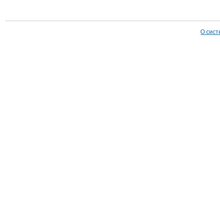
О сист