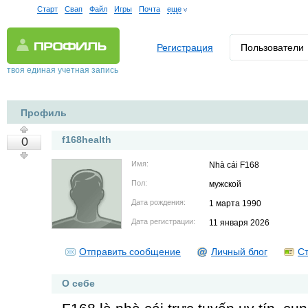
Старт
Свап
Файл
Игры
Почта
еще
Регистрация
Пользователи
твоя единая учетная запись
Профиль
f168health
0
Имя:
Nhà cái F168
Пол:
мужской
Дата рождения:
1 марта 1990
Дата регистрации:
11 января 2026
Отправить сообщение
Личный блог
Ст
О себе