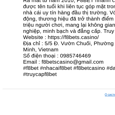
Ra mắt từ năm 2010, F8BET nhanh c
được tên tuổi khi liên tục góp mặt t
nhà cái uy tín hàng đầu thị trường. 
động, thương hiệu đã trở thành điểm
triệu người chơi, mang lại không gi
nghiệp, minh bạch và đẳng cấp. Truy 
Website : https://f8bets.casino/
Địa chỉ : 5/5 Đ. Vườn Chuối, Phường
Minh, Vietnam
Số điện thoại : 0985746469
Email : f8betscasino@gmail.com
#f8bet #nhacaif8bet #f8betcasino #
#truycapf8bet
О сист