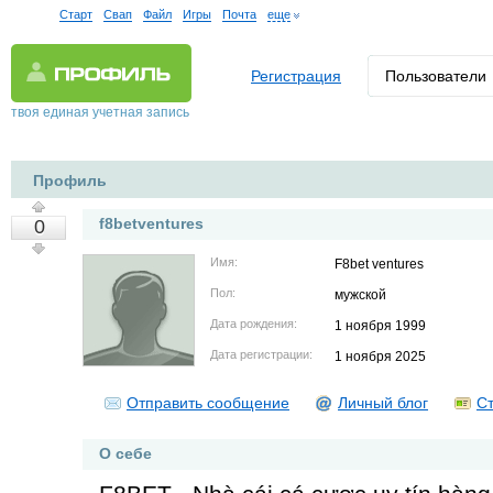
Старт
Свап
Файл
Игры
Почта
еще
Регистрация
Пользователи
твоя единая учетная запись
Профиль
f8betventures
0
Имя:
F8bet ventures
Пол:
мужской
Дата рождения:
1 ноября 1999
Дата регистрации:
1 ноября 2025
Отправить сообщение
Личный блог
Ст
О себе