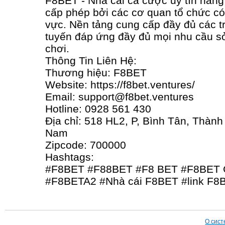
F8BET - Nhà cái cá cược uy tín hàn
cấp phép bởi các cơ quan tổ chức c
vực. Nền tảng cung cấp đầy đủ các t
tuyến đáp ứng đầy đủ mọi nhu cầu s
chơi.
Thông Tin Liên Hệ:
Thương hiệu: F8BET
Website: https://f8bet.ventures/
Email: support@f8bet.ventures
Hotline: 0928 561 430
Địa chỉ: 518 HL2, P, Bình Tân, Thành
Nam
Zipcode: 700000
Hashtags:
#F8BET #F88BET #F8 BET #F8BET
#F8BETA2 #Nhà cái F8BET #link F8
О сист