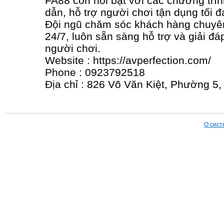
FA88 còn nổi bật với các chương trì
dẫn, hỗ trợ người chơi tận dụng tối 
Đội ngũ chăm sóc khách hàng chuyên
24/7, luôn sẵn sàng hỗ trợ và giải đ
người chơi.
Website : https://avperfection.com/
Phone : 0923792518
Địa chỉ : 826 Võ Văn Kiệt, Phường 5
О сист