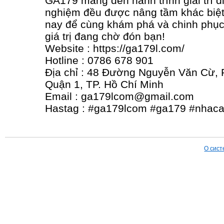
GA179 mang đến hành trình giải trí đỉ
nghiệm đều được nâng tầm khác biệ
nay để cùng khám phá và chinh phụ
giá trị đang chờ đón bạn!
Website : https://ga179l.com/
Hotline : 0786 678 901
Địa chỉ : 48 Đường Nguyễn Văn Cừ,
Quận 1, TP. Hồ Chí Minh
Email : ga179lcom@gmail.com
Hastag : #ga179lcom #ga179 #nhac
О сист