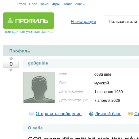
Старт
Свап
Файл
Игры
Почта
еще
Регистрация
Пользователи
твоя единая учетная запись
Профиль
go8guide
0
Имя:
go8g uide
Пол:
мужской
Дата рождения:
1 февраля 1980
Дата регистрации:
7 апреля 2026
Отправить сообщение
Личный блог
Ст
О себе