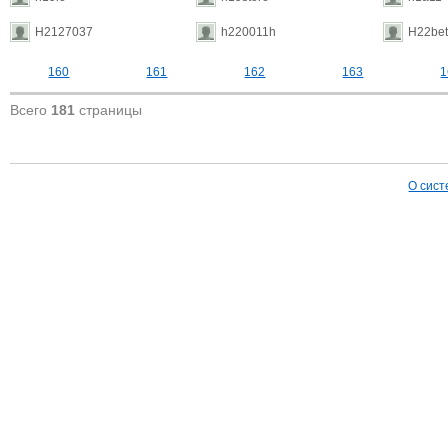
H2127037
h220011h
H22bet
160
161
162
163
1
Всего
181
страницы
О сист