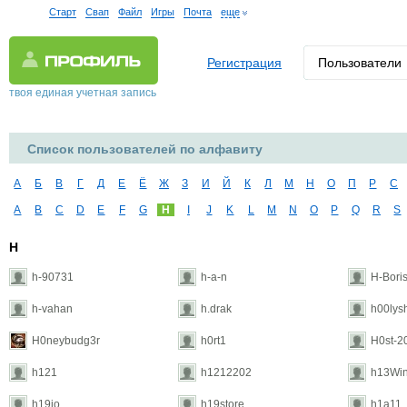
Старт
Свап
Файл
Игры
Почта
еще
Регистрация
Пользователи
твоя единая учетная запись
Список пользователей по алфавиту
А
Б
В
Г
Д
Е
Ё
Ж
З
И
Й
К
Л
М
Н
О
П
Р
С
A
B
C
D
E
F
G
H
I
J
K
L
M
N
O
P
Q
R
S
H
h-90731
h-a-n
H-Bori
h-vahan
h.drak
h00lysh
H0neybudg3r
h0rt1
H0st-2
h121
h1212202
h13Wi
h19io
h19store
h1a11