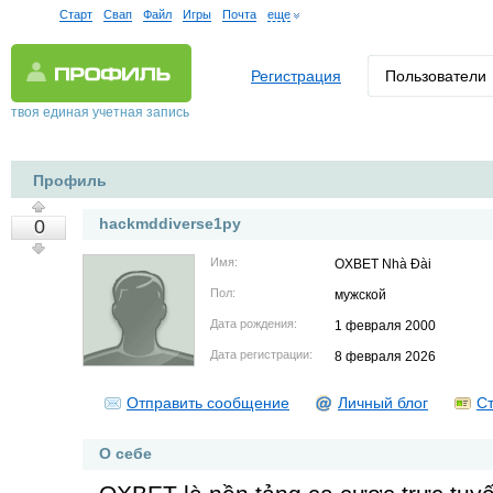
Старт
Свап
Файл
Игры
Почта
еще
Регистрация
Пользователи
твоя единая учетная запись
Профиль
hackmddiverse1py
0
Имя:
OXBET Nhà Đài
Пол:
мужской
Дата рождения:
1 февраля 2000
Дата регистрации:
8 февраля 2026
Отправить сообщение
Личный блог
Ст
О себе