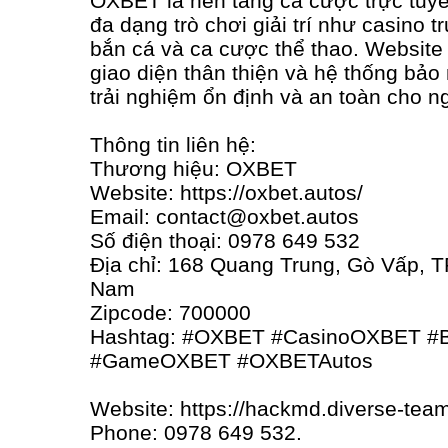
OXBET là nền tảng ca cược trực tuyế
đa dạng trò chơi giải trí như casino tr
bắn cá và ca cược thể thao. Website 
giao diện thân thiện và hệ thống bả
trải nghiệm ổn định và an toàn cho n
Thông tin liên hệ:
Thương hiệu: OXBET
Website: https://oxbet.autos/
Email: contact@oxbet.autos
Số điện thoại: 0978 649 532
Địa chỉ: 168 Quang Trung, Gò Vấp, TP
Nam
Zipcode: 700000
Hashtag: #OXBET #CasinoOXBET #
#GameOXBET #OXBETAutos
Website: https://hackmd.diverse-team
Phone: 0978 649 532.