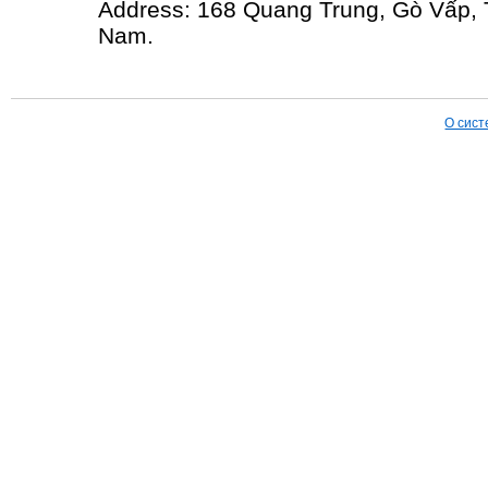
Address: 168 Quang Trung, Gò Vấp, T
Nam.
О сист