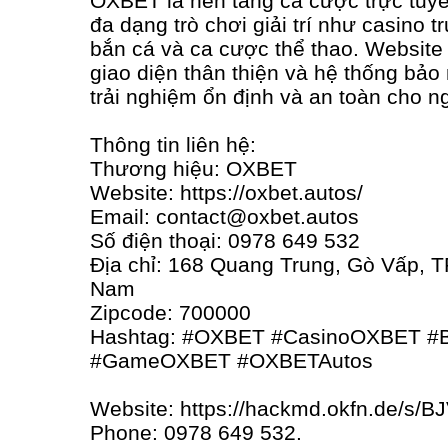
OXBET là nền tảng ca cược trực tuyế
đa dạng trò chơi giải trí như casino tr
bắn cá và ca cược thể thao. Website 
giao diện thân thiện và hệ thống bả
trải nghiệm ổn định và an toàn cho n
Thông tin liên hệ:
Thương hiệu: OXBET
Website: https://oxbet.autos/
Email: contact@oxbet.autos
Số điện thoại: 0978 649 532
Địa chỉ: 168 Quang Trung, Gò Vấp, TP
Nam
Zipcode: 700000
Hashtag: #OXBET #CasinoOXBET #
#GameOXBET #OXBETAutos
Website: https://hackmd.okfn.de/s/B
Phone: 0978 649 532.