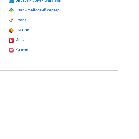
Быстрый обмен файлами
Свап - файловый сервер
Старт
Смотри
Игры
Кинозал