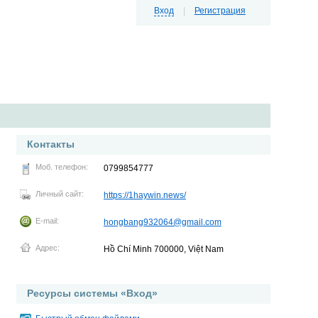
Вход
|
Регистрация
Контакты
Моб. телефон:
0799854777
Личный сайт:
https://1haywin.news/
E-mail:
hongbang932064@gmail.com
Адрес:
Hồ Chí Minh 700000, Việt Nam
Ресурсы системы «Вход»