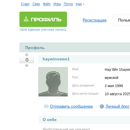
Старт
Свап
Файл
Игры
Почта
еще
Регистрация
Польз
твоя единая учетная запись
Профиль
haywinnews1
0
Имя:
Hay Win 1hayw
Пол:
мужской
Дата рождения:
2 мая 1998
Дата регистрации:
10 августа 202
Отправить сообщение
Личный блог
О себе
Информация не указана.