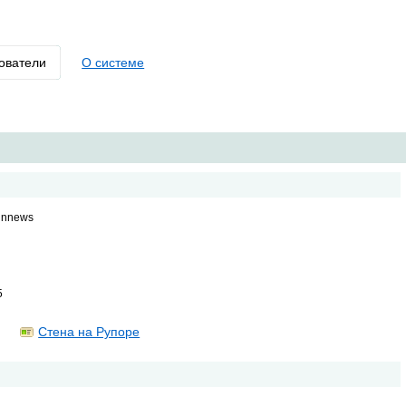
ователи
О системе
innews
5
Стена на Рупоре