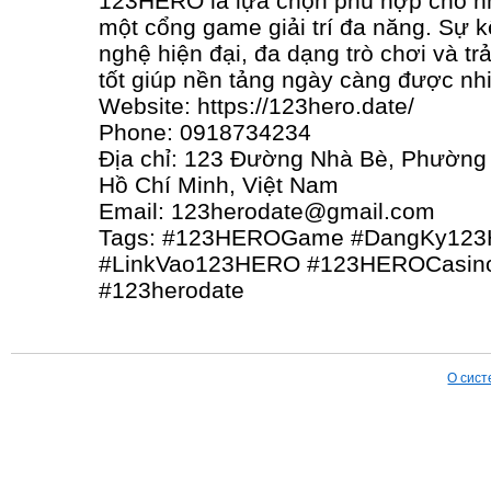
123HERO là lựa chọn phù hợp cho n
một cổng game giải trí đa năng. Sự 
nghệ hiện đại, đa dạng trò chơi và t
tốt giúp nền tảng ngày càng được nh
Website: https://123hero.date/
Phone: 0918734234
Địa chỉ: 123 Đường Nhà Bè, Phường
Hồ Chí Minh, Việt Nam
Email: 123herodate@gmail.com
Tags: #123HEROGame #DangKy12
#LinkVao123HERO #123HEROCasin
#123herodate
О сист