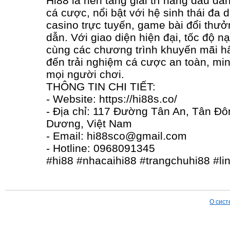
Hi88 là nền tảng giải trí hàng đầu 
cá cược, nổi bật với hệ sinh thái đa 
casino trực tuyến, game bài đổi thư
dẫn. Với giao diện hiện đại, tốc độ n
cùng các chương trình khuyến mãi h
đến trải nghiệm cá cược an toàn, min
mọi người chơi.
THÔNG TIN CHI TIẾT:
- Website: https://hi88s.co/
- Địa chỉ: 117 Đường Tân An, Tân Đô
Dương, Việt Nam
- Email: hi88sco@gmail.com
- Hotline: 0968091345
#hi88 #nhacaihi88 #trangchuhi88 #li
О сист