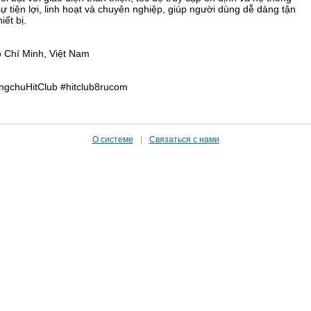
 tiện lợi, linh hoạt và chuyên nghiệp, giúp người dùng dễ dàng tận
iết bị.
ồ Chí Minh, Việt Nam
angchuHitClub #hitclub8rucom
О системе
|
Связаться с нами