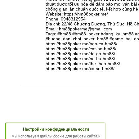
thuật được tối ưu hóa để đảm bảo mọi ván bài 
chống gian lận chuẩn quốc tế, kết hợp cùng hệ 
Website: https://hm88poker.me/
Phone: 0948312954
Địa chỉ: 22/48 Chương Dương, Thủ Đức, Hồ Ch
Email: hm88pokerme@gmail.com
Tags: #hm88 #hm88_poker #dang_ky_hm88 #
#huong_dan_choi_poker_hm88 #game_bai_do
https://hm88poker.me/ban-ca-hm88/
https://hm88poker.me/casino-hm88/
https://hm88poker.me/da-ga-hm88/
https://hm88poker.me/no-hu-hm88/
https://hm88poker.me/the-thao-hm88/
https://hm88poker.me/xo-so-hm88/
Настройки конфиденциальности
Мы используем файлы cookie для работы сайта и