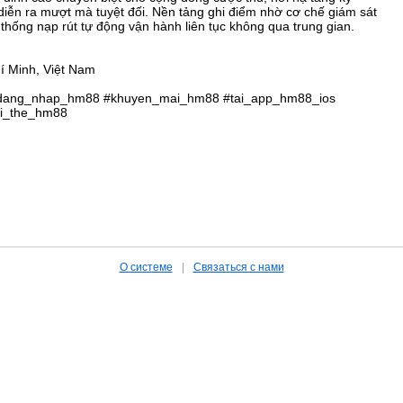
diễn ra mượt mà tuyệt đối. Nền tảng ghi điểm nhờ cơ chế giám sát
thống nạp rút tự động vận hành liên tục không qua trung gian.
í Minh, Việt Nam
dang_nhap_hm88 #khuyen_mai_hm88 #tai_app_hm88_ios
i_the_hm88
О системе
|
Связаться с нами