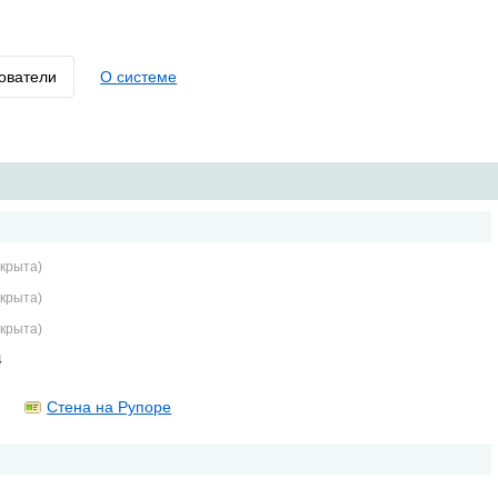
ователи
О системе
крыта)
крыта)
крыта)
4
Стена на Рупоре