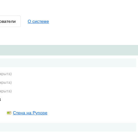
ователи
О системе
крыта)
крыта)
крыта)
4
Стена на Рупоре