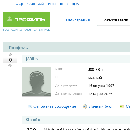
Старт
Свап
Файл
Игры
Почта
еще
Регистрация
Пользователи
твоя единая учетная запись
Профиль
j88ilin
0
Имя:
J88 j88ilin
Пол:
мужской
Дата рождения:
16 августа 1997
Дата регистрации:
13 марта 2025
Отправить сообщение
Личный блог
Ст
О себе