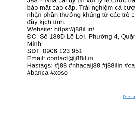
J88 – Nhà cái uy tín với tỷ lệ cược h
bảo mật cao cấp. Trải nghiệm cá cượ
nhận phần thưởng khủng từ các trò c
đầy kịch tính.
Website: https://j88il.in/
ĐC: Số 138D Lê Lợi, Phường 4, Quậ
Minh
SĐT: 0906 123 951
Email: contact@j88il.in
Hastags: #j88 #nhacaij88 #j88ilin #c
#banca #xoso
О сист