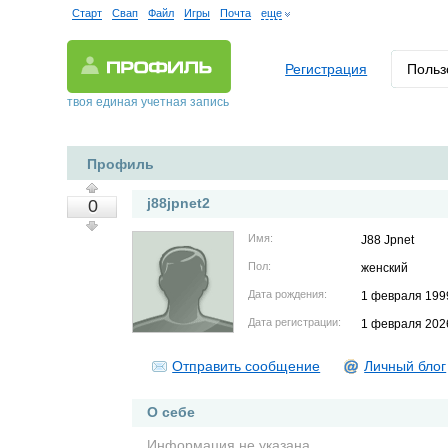
Старт
Свап
Файл
Игры
Почта
еще
Регистрация
Польз
твоя единая учетная запись
Профиль
j88jpnet2
0
Имя:
J88 Jpnet
Пол:
женский
Дата рождения:
1 февраля 199
Дата регистрации:
1 февраля 202
Отправить сообщение
Личный блог
О себе
Информация не указана.