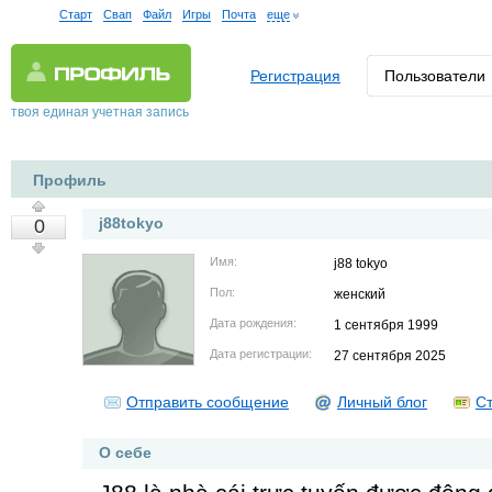
Старт
Свап
Файл
Игры
Почта
еще
Регистрация
Пользователи
твоя единая учетная запись
Профиль
j88tokyo
0
Имя:
j88 tokyo
Пол:
женский
Дата рождения:
1 сентября 1999
Дата регистрации:
27 сентября 2025
Отправить сообщение
Личный блог
Ст
О себе