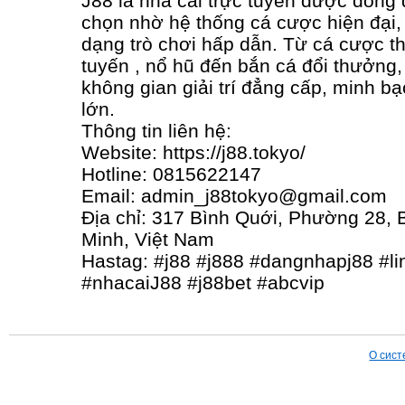
J88 là nhà cái trực tuyến được đông
chọn nhờ hệ thống cá cược hiện đại,
dạng trò chơi hấp dẫn. Từ cá cược th
tuyến , nổ hũ đến bắn cá đổi thưởng
không gian giải trí đẳng cấp, minh b
lớn.
Thông tin liên hệ:
Website: https://j88.tokyo/
Hotline: 0815622147
Email: admin_j88tokyo@gmail.com
Địa chỉ: 317 Bình Quới, Phường 28, 
Minh, Việt Nam
Hastag: #j88 #j888 #dangnhapj88 #l
#nhacaiJ88 #j88bet #abcvip
О сист