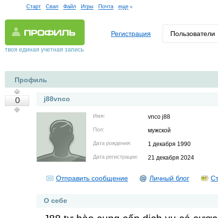
Старт
Свап
Файл
Игры
Почта
еще
Регистрация
Пользователи
твоя единая учетная запись
Профиль
j88vnco
0
Имя:
vnco j88
Пол:
мужской
Дата рождения:
1 декабря 1990
Дата регистрации:
21 декабря 2024
Отправить сообщение
Личный блог
Ст
О себе